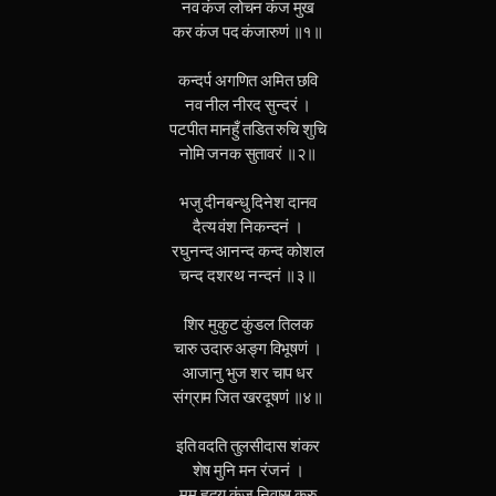
नव कंज लोचन कंज मुख
कर कंज पद कंजारुणं ॥१॥
कन्दर्प अगणित अमित छवि
नव नील नीरद सुन्दरं ।
पटपीत मानहुँ तडित रुचि शुचि
नोमि जनक सुतावरं ॥२॥
भजु दीनबन्धु दिनेश दानव
दैत्य वंश निकन्दनं ।
रघुनन्द आनन्द कन्द कोशल
चन्द दशरथ नन्दनं ॥३॥
शिर मुकुट कुंडल तिलक
चारु उदारु अङ्ग विभूषणं ।
आजानु भुज शर चाप धर
संग्राम जित खरदूषणं ॥४॥
इति वदति तुलसीदास शंकर
शेष मुनि मन रंजनं ।
मम् हृदय कंज निवास कुरु